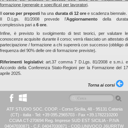
formazione (generale e specifica) per lavoratori
.
Il
corso per preposti
ha una
durata di 12 ore
e scadenza biennale
Il D.Lgs. 81/2008 prevede l’
Aggiornamento
della durat
complessiva pari a
6 ore
.
Infine, è previsto lo svolgimento di test teorici, per valutare le
conoscenze acquisite durante il corso; verrà rilasciato un attestato di
partecipazione / formazione a chi supererà con successo (obbligo di
frequenza del 90% delle ore di formazione previste).
Riferimenti legislativi
: art.37 comma 7 D.Lgs. 81/2008 e s.m.i. 
Accordo della Conferenza Stato-Regioni per la Formazione del 17
aprile 2025.
Torna ai corsi
ATF STUDIO SOC. COOP. -
Corso Sicilia, 48 - 95131 Catania
(CT) - italia - Tel: +39 095.2965703 - Fax +39.1782210200
CCIAA CT-270694 Reg. Imprese SUD EST SICILIA - P.IVA
04047030871 - C.F. 04047030871 - COD.UNIVOCO J6URRTW