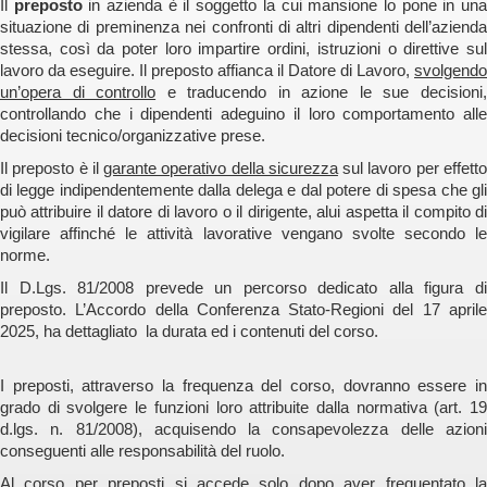
Il
preposto
in azienda è il soggetto la cui mansione lo pone in un
situazione di preminenza nei confronti di altri dipendenti dell’azienda
stessa, così da poter loro impartire ordini, istruzioni o direttive sul
lavoro da eseguire. Il preposto affianca il Datore di Lavoro,
svolgendo
un’opera di controllo
e traducendo in azione le sue decisioni
controllando che i dipendenti adeguino il loro comportamento alle
decisioni tecnico/organizzative prese.
Il preposto è il
garante operativo della sicurezza
sul lavoro per effett
di legge indipendentemente dalla delega e dal potere di spesa che gli
può attribuire il datore di lavoro o il dirigente, alui aspetta il compito di
vigilare affinché le attività lavorative vengano svolte secondo le
norme.
Il D.Lgs. 81/2008 prevede un percorso dedicato alla figura di
preposto. L’Accordo della Conferenza Stato-Regioni del 17 aprile
2025, ha dettagliato la durata ed i contenuti del corso.
I preposti, attraverso la frequenza del corso, dovranno essere in
grado di svolgere le funzioni loro attribuite dalla normativa (art. 19
d.lgs. n. 81/2008), acquisendo la consapevolezza delle azioni
conseguenti alle responsabilità del ruolo.
Al corso per preposti si accede solo dopo aver frequentato la