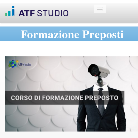
Formazione Preposti
Home
Su di noi
▼
I Fondi
▼
Sicurezza
▼
Progetti
Regione Sicilia
▼
E-Learning
Contatto